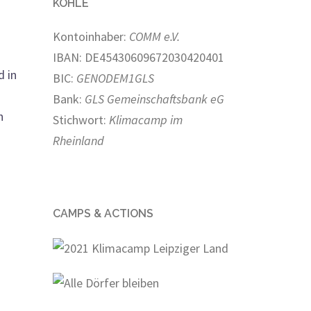
KOHLE
Kontoinhaber:
COMM e.V.
IBAN: DE45430609672030420401
d in
BIC:
GENODEM1GLS
Bank:
GLS Gemeinschaftsbank eG
h
Stichwort:
Klimacamp im
Rheinland
CAMPS & ACTIONS