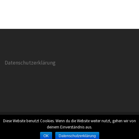
Datenschutzerklärung
Diese Website benutzt Cookies. Wenn du die Website weiter nutzt, gehen wir von
Stolz präsentiert von WordPress
|
Theme:
Sydney
by
deinem Einverständnis aus.
aThemes.
OK
Datenschutzerklärung