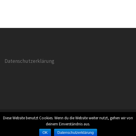
Datenschutzerklärung
Diese Website benutzt Cookies. Wenn du die Website weiter nutzt, gehen wir von
Stolz präsentiert von WordPress
|
Theme:
Sydney
by
deinem Einverständnis aus.
aThemes.
OK
Datenschutzerklärung