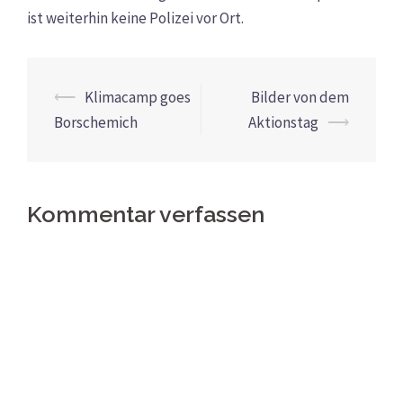
ist weiterhin keine Polizei vor Ort.
Beitrags-
⟵
Klimacamp goes
Bilder von dem
Navigation
Borschemich
Aktionstag
⟶
Kommentar verfassen