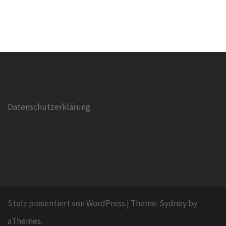
Datenschutzerklärung
Stolz präsentiert von WordPress
|
Theme:
Sydney
by
aThemes.