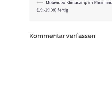
Beitrags-
⟵
Mobivideo Klimacamp im Rheinlan
(19.-29.08) fertig
Navigation
Kommentar verfassen