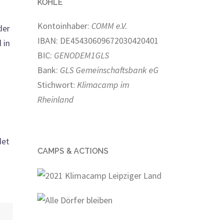
KOHLE
Kontoinhaber:
COMM e.V.
der
IBAN: DE45430609672030420401
 in
BIC:
GENODEM1GLS
Bank:
GLS Gemeinschaftsbank eG
Stichwort:
Klimacamp im
Rheinland
det
CAMPS & ACTIONS