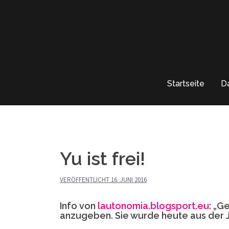
Springe
zum
Inhalt
Startseite
D
Yu ist frei!
VERÖFFENTLICHT
16. JUNI 2016
Info von
lautonomia.blogsport.eu
: „G
anzugeben. Sie wurde heute aus der JVA