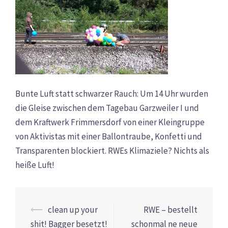
Bunte Luft statt schwarzer Rauch: Um 14 Uhr wurden
die Gleise zwischen dem Tagebau Garzweiler I und
dem Kraftwerk Frimmersdorf von einer Kleingruppe
von Aktivistas mit einer Ballontraube, Konfetti und
Transparenten blockiert. RWEs Klimaziele? Nichts als
heiße Luft!
Beitrags-
⟵
clean up your
RWE – bestellt
Navigation
shit! Bagger besetzt!
schonmal ne neue