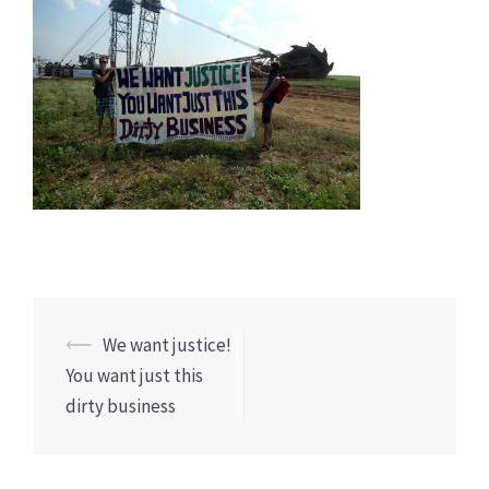
Beitrags-
⟵
We want justice!
Navigation
You want just this
dirty business