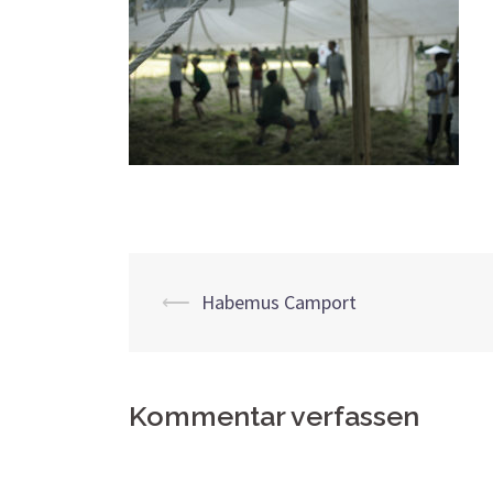
Beitrags-
⟵
Habemus Camport
Navigation
Kommentar verfassen